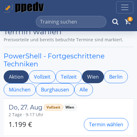
0
Termin wählen
Preisvorteile und bereits bebuchte Termine sind markiert.
PowerShell - Fortgeschrittene
Techniken
Aktion
Vollzeit
Teilzeit
Wien
Berlin
München
Burghausen
Alle
Do, 27. Aug
Vollzeit
Wien
2 Tage · 9-17 Uhr
1.199 €
Termin wählen