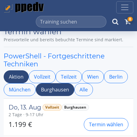
0
Termin wählen
Preisvorteile und bereits bebuchte Termine sind markiert.
PowerShell - Fortgeschrittene
Techniken
Aktion
Vollzeit
Teilzeit
Wien
Berlin
München
Burghausen
Alle
Do, 13. Aug
Vollzeit
Burghausen
2 Tage · 9-17 Uhr
1.199 €
Termin wählen