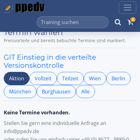
0
Termin wählen
Preisvorteile und bereits bebuchte Termine sind markiert.
GIT Einstieg in die verteilte
Versionskontrolle
Aktion
Vollzeit
Teilzeit
Wien
Berlin
München
Burghausen
Alle
Keine Termine vorhanden.
Stellen Sie gern eine individuelle Anfrage an
info@ppedv.de
oder rufen Sie uns einfach unter +49 (0) 8677 - 9889-0