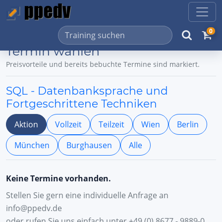
0
Termin wählen
Preisvorteile und bereits bebuchte Termine sind markiert.
SQL - Datenbanksprache und
Fortgeschrittene Techniken
Aktion
Vollzeit
Teilzeit
Wien
Berlin
München
Burghausen
Alle
Keine Termine vorhanden.
Stellen Sie gern eine individuelle Anfrage an
info@ppedv.de
oder rufen Sie uns einfach unter +49 (0) 8677 - 9889-0