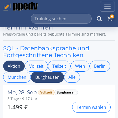
0
Termin wählen
Preisvorteile und bereits bebuchte Termine sind markiert.
SQL - Datenbanksprache und
Fortgeschrittene Techniken
Aktion
Vollzeit
Teilzeit
Wien
Berlin
München
Burghausen
Alle
Mo, 28. Sep
Vollzeit
Burghausen
3 Tage · 9-17 Uhr
1.499 €
Termin wählen