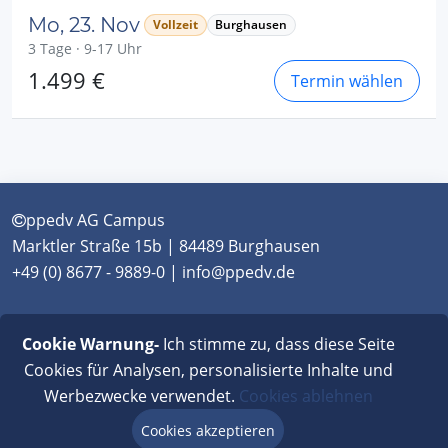
Mo, 23. Nov
Vollzeit
Burghausen
3 Tage · 9-17 Uhr
1.499 €
Termin wählen
ppedv AG Campus
Marktler Straße 15b | 84489 Burghausen
+49 (0) 8677 - 9889-0 | info@ppedv.de
München
|
Burghausen
|
Berlin
|
Wien
|
Virtual
Cookie Warnung-
Ich stimme zu, dass diese Seite
Classroom
Cookies für Analysen, personalisierte Inhalte und
Werbezwecke verwendet.
Cookies ablehnen
AGB
|
Impressum
|
Datenschutz
|
FAQ
Cookies akzeptieren
Beratung via Chat