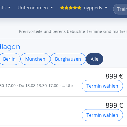
nts
Unternehmen
myppedv
Preisvorteile und bereits bebuchte Termine sind markier
dlagen
Berlin
München
Burghausen
Alle
899 €
30-17:00 · Do 13.08 13:30-17:00 · ... Uhr
Termin wählen
899 €
Termin wählen