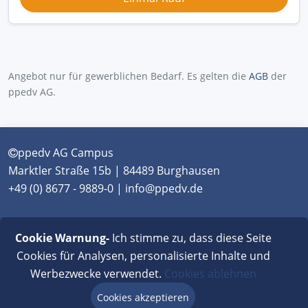
Angebot nur für gewerblichen Bedarf. Es gelten die
AGB
der
ppedv AG.
ppedv AG Campus
Marktler Straße 15b | 84489 Burghausen
+49 (0) 8677 - 9889-0 | info@ppedv.de
München
|
Burghausen
|
Berlin
|
Wien
|
Virtual
Cookie Warnung-
Ich stimme zu, dass diese Seite
Classroom
Cookies für Analysen, personalisierte Inhalte und
Werbezwecke verwendet.
Cookies ablehnen
AGB
|
Impressum
|
Datenschutz
|
FAQ
Cookies akzeptieren
Beratung via Chat