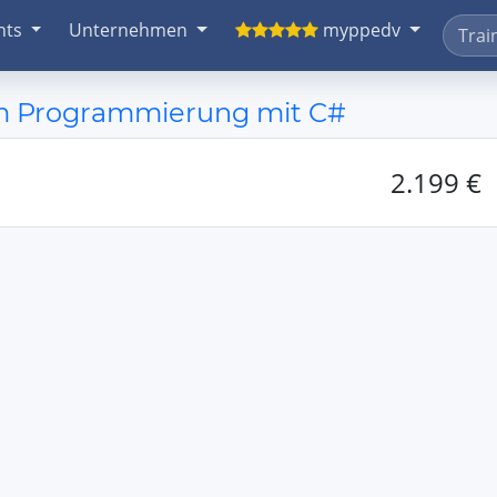
nts
Unternehmen
myppedv
orm Programmierung mit C#
2.199 €