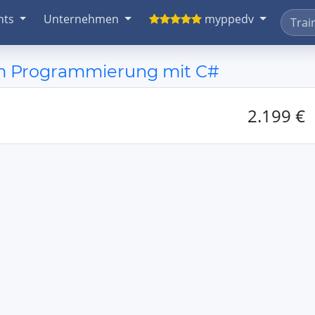
nts
Unternehmen
myppedv
orm Programmierung mit C#
2.199 €