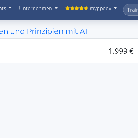
nts
Unternehmen
myppedv
n und Prinzipien mit AI
1.999 €