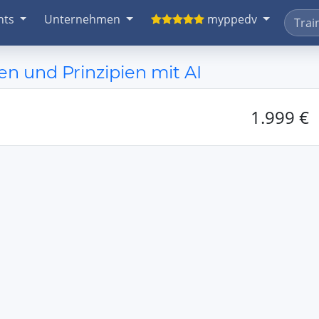
nts
Unternehmen
myppedv
n und Prinzipien mit AI
1.999 €