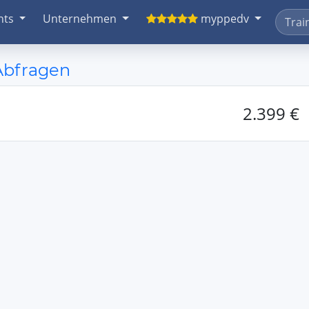
nts
Unternehmen
myppedv
Abfragen
2.399 €