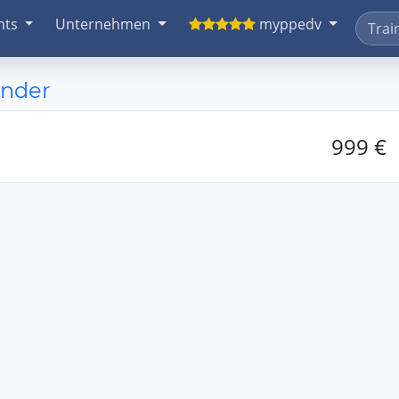
nts
Unternehmen
myppedv
ender
999 €