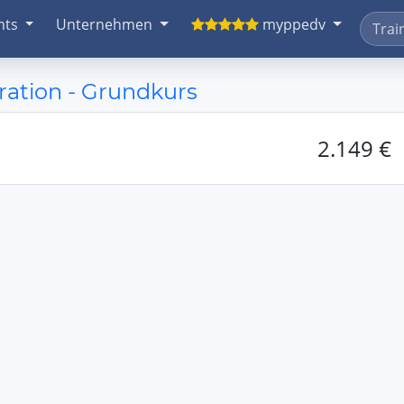
nts
Unternehmen
myppedv
ration - Grundkurs
2.149 €