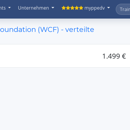
nts
Unternehmen
myppedv
ndation (WCF) - verteilte
1.499 €