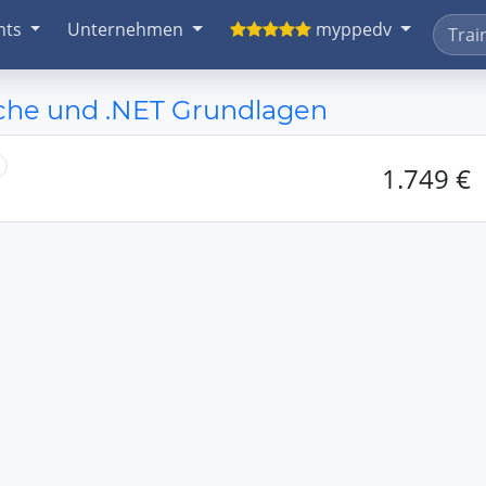
nts
Unternehmen
myppedv
che und .NET Grundlagen
1.749 €