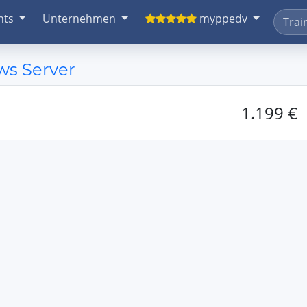
nts
Unternehmen
myppedv
ws Server
1.199 €