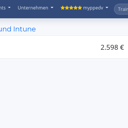
nts
Unternehmen
myppedv
und Intune
2.598 €