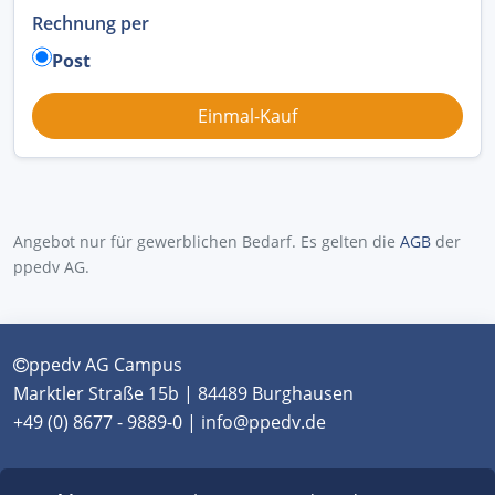
Rechnung per
Post
Angebot nur für gewerblichen Bedarf. Es gelten die
AGB
der
ppedv AG.
ppedv AG Campus
Marktler Straße 15b | 84489 Burghausen
+49 (0) 8677 - 9889-0 | info@ppedv.de
München
|
Burghausen
|
Berlin
|
Wien
|
Virtual