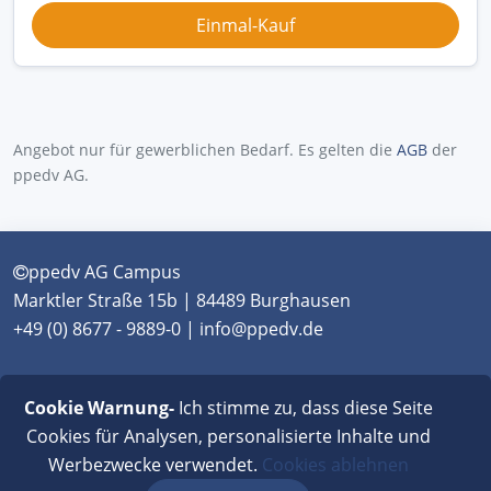
Angebot nur für gewerblichen Bedarf. Es gelten die
AGB
der
ppedv AG.
ppedv AG Campus
Marktler Straße 15b | 84489 Burghausen
+49 (0) 8677 - 9889-0 | info@ppedv.de
München
|
Burghausen
|
Berlin
|
Wien
|
Virtual
Cookie Warnung-
Ich stimme zu, dass diese Seite
Classroom
Cookies für Analysen, personalisierte Inhalte und
Werbezwecke verwendet.
Cookies ablehnen
AGB
|
Impressum
|
Datenschutz
|
FAQ