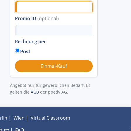
Promo ID
(optional)
Rechnung per
Post
Angebot nur für gewerblichen Bedarf. Es
gelten die
AGB
der ppedv AG.
rlin
|
Wien
|
Virtual Classroom
hutz
|
FAQ