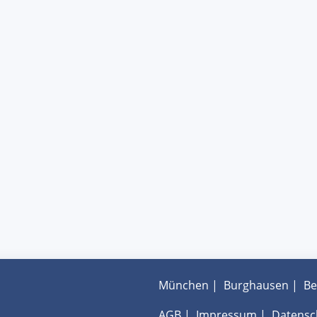
München
|
Burghausen
|
Be
AGB
|
Impressum
|
Datensc