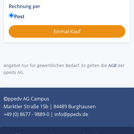
Rechnung per
Post
Angebot nur für gewerblichen Bedarf. Es gelten die
AGB
der
ppedv AG.
ppedv AG Campus
Marktler Straße 15b | 84489 Burghausen
+49 (0) 8677 - 9889-0 | info@ppedv.de
München
|
Burghausen
|
Berlin
|
Wien
|
Virtual