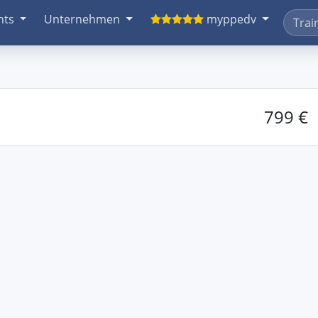
nts
Unternehmen
myppedv
799 €