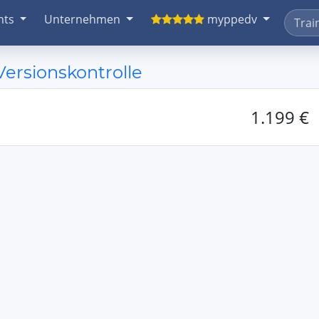
nts
Unternehmen
myppedv
 Versionskontrolle
1.199 €