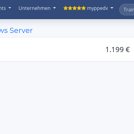
nts
Unternehmen
myppedv
ws Server
1.199 €