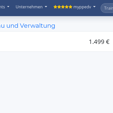
nts
Unternehmen
myppedv
bau und Verwaltung
1.499 €