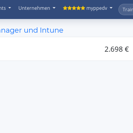
nts
Unternehmen
myppedv
nager und Intune
2.698 €