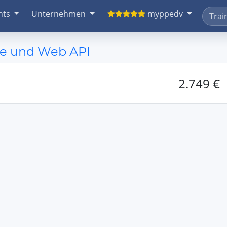
nts
Unternehmen
myppedv
e und Web API
2.749 €