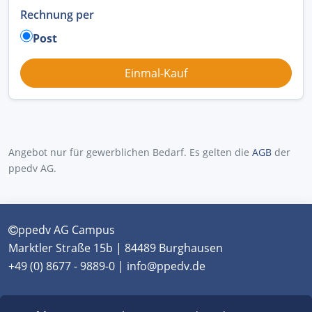
Rechnung per
Post
Angebot nur für gewerblichen Bedarf. Es gelten die
AGB
der
ppedv AG.
ppedv AG Campus
Marktler Straße 15b | 84489 Burghausen
+49 (0) 8677 - 9889-0 | info@ppedv.de
München
|
Burghausen
|
Berlin
|
Wien
|
Virtual