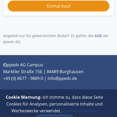
Angebot nur für gewerblichen Bedarf. Es gelten die
AGB
der
ppedv AG.
ppedv AG Campus
Marktler Straße 15b | 84489 Burghausen
+49 (0) 8677 - 9889-0 | info@ppedv.de
München
|
Burghausen
|
Berlin
|
Wien
|
Virtual
Cookie Warnung-
Ich stimme zu, dass diese Seite
Classroom
Cookies für Analysen, personalisierte Inhalte und
Werbezwecke verwendet.
Cookies ablehnen
AGB
|
Impressum
|
Datenschutz
|
FAQ