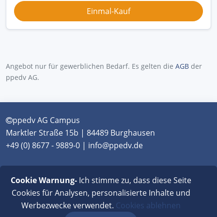
Angebot nur für gewerblichen Bedarf. Es gelten die
AGB
der
ppedv AG.
ppedv AG Campus
Marktler Straße 15b | 84489 Burghausen
+49 (0) 8677 - 9889-0 | info@ppedv.de
München
|
Burghausen
|
Berlin
|
Wien
|
Virtual
Cookie Warnung-
Ich stimme zu, dass diese Seite
Classroom
Cookies für Analysen, personalisierte Inhalte und
Werbezwecke verwendet.
Cookies ablehnen
AGB
|
Impressum
|
Datenschutz
|
FAQ