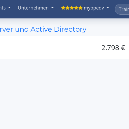
nts
Unternehmen
myppedv
er und Active Directory
2.798 €