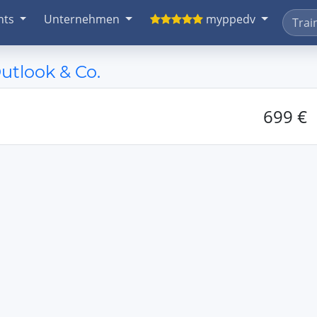
nts
Unternehmen
myppedv
Outlook & Co.
699 €