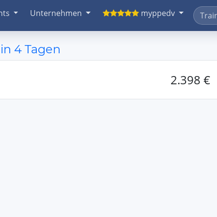
nts
Unternehmen
myppedv
in 4 Tagen
2.398 €