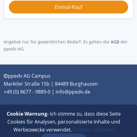
Angebot nur für gewerblichen Bedarf. Es gelten die
AGB
der
ppedv AG.
ppedv AG Campus
Marktler Straße 15b | 84489 Burghausen
+49 (0) 8677 - 9889-0 | info@ppedv.de
München
|
Burghausen
|
Berlin
|
Wien
|
Virtual
Cookie Warnung-
Ich stimme zu, dass diese Seite
Classroom
Cookies für Analysen, personalisierte Inhalte und
Werbezwecke verwendet.
Cookies ablehnen
AGB
|
Impressum
|
Datenschutz
|
FAQ